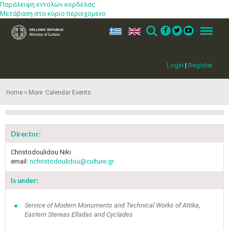
Παράλειψη εντολών κορδέλας
Μετάβαση στο κύριο περιεχόμενο
ελ
en
Search
Menu
Login
|
Register
May
1
2
Home
More​​ Calendar Events
•
•
3
4
5
6
7
8
9
•
•
•
•
•
•
•
Director:
10
11
12
13
14
15
16
Christodoulidou Niki
•
•
•
•
•
•
•
email:
nchristodoulidou@culture.gr
17
18
19
20
21
22
23
Is under:
•
•
•
•
•
•
•
•
•
•
24
25
26
27
28
29
30
Service of Modern Monuments and Technical Works of Attika,
•
•
•
•
•
•
•
Eastern Stereas Elladas and Cyclades