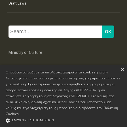
Draft Laws
Ministry of Culture
×
Mpoumpoulinas 20-22 Str, 106 82 Athens
Ο ιστότοπος μαζί με τα απολύτως απαραίτητα cookies για την
Tel: +30 2131322100, 2131322421
mail: grplk@culture.gr
λειτουργία του ιστότοπου με τη συναίνεση σας χρησιμοποιεί cookies
για ανάλυση. Έχετε τη δυνατότητα να αρνηθείτε τη χρήση των μη
απαραίτητων cookies μέσω της επιλογής «ΑΠΟΡΡΙΨΗ», ή να
επιλέξετε τη χρήση τους επιλέγοντας «ΑΠΟΔΟΧΗ». Για να λάβετε
αναλυτική ενημέρωση σχετικά με τα Cookies του ιστότοπου μας
καθώς και την διαχείριση τους μπορείτε να διαβάσετε την
Πολιτική
Copyrights © 1995-2026 Ministry of Culture
Website Information
Cookies
ΕΜΦΆΝΙΣΗ ΛΕΠΤΟΜΕΡΕΙΏΝ
Accessibility Declaration