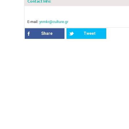
Contact Info:
E-mail:
ynmkr@culture.gr
Share
Tweet