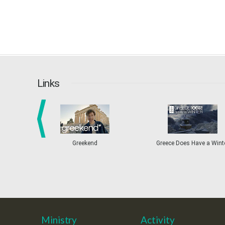
Links
prev
Greekend
Greece Does Have a Wint
Ministry
Activity