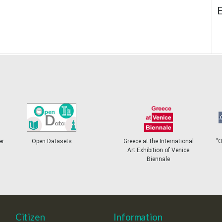
E
er
Open Datasets
Greece at the International
"
Art Exhibition of Venice
Biennale
Citizen
Information