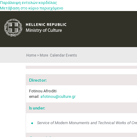
Παράλειψη εντολών κορδέλας
Μετάβαση στο κύριο περιεχόμενο
Home
More​​ Calendar Events
Director:
Fotinou Afroditi
email:
afotinou@culture.gr
Is under:
Service of Modern Monuments and Technical Works of Cre