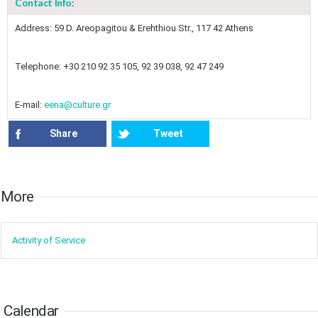
Contact Info:
10
11
12
13
14
15
16
•
•
•
•
•
•
•
Address: 59 D. Areopagitou & Erehthiou Str., 117 42 Athens
17
18
19
20
21
22
23
•
•
•
•
•
•
•
•
•
•
Telephone: +30 210 92 35 105, 92 39 038, 92 47 249
24
25
26
27
28
29
30
•
•
•
•
•
•
•
E-mail:
eena@culture.gr
31
Jun
1
2
3
4
5
6
•
•
•
•
•
•
•
Share
Tweet
7
8
9
10
11
12
13
•
•
•
•
•
•
•
More​​
14
15
16
17
18
19
20
•
•
•
•
•
•
•
Activity of ​Service
21
22
23
24
25
26
27
•
•
•
•
•
•
•
28
29
30
Jul
1
2
3
4
•
•
•
•
•
•
•
Calendar