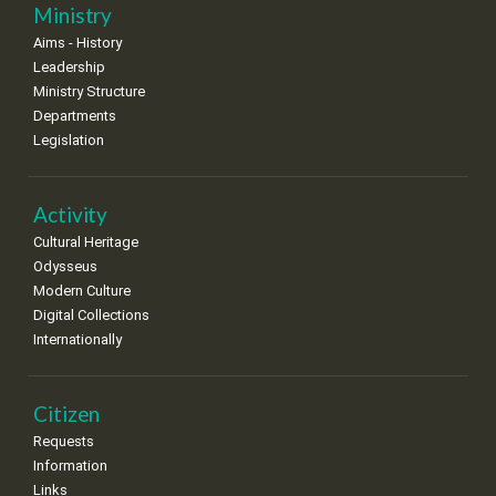
25
26
27
28
29
30
31
Ministry
•
•
•
•
•
•
•
Aims - History
Leadership
Ministry Structure
Departments
Legislation
Activity
Cultural Heritage
Odysseus
Modern Culture
Digital Collections
Internationally
Citizen
Requests
Information
Links