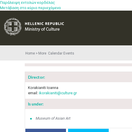
Παράλειψη εντολών κορδέλας
Μετάβαση στο κύριο περιεχόμενο
Home
More​​ Calendar Events
Director:
Korakianiti Ioanna
email:
ikorakianiti@culture.gr
Is under:
Museum of Asian Art