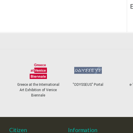
E
Greece at the International
"ODYSSEUS" Portal
e-
Art Exhibition of Venice
Biennale
Citizen
Information