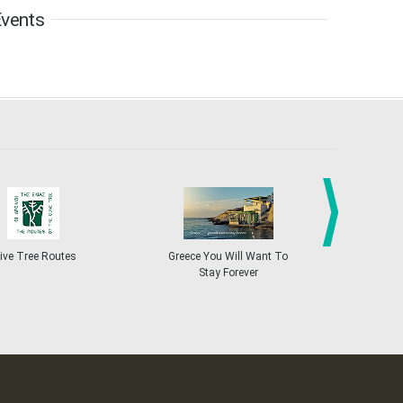
vents
6
7
8
9
10
11
12
•
•
•
•
•
•
•
13
14
15
16
17
18
19
•
•
•
•
•
•
•
•
•
20
21
22
23
24
25
26
•
•
•
•
•
•
•
27
28
29
30
Oct
1
2
3
•
•
•
•
•
•
•
4
5
6
7
8
9
10
•
•
•
•
•
•
•
next
ive Tree Routes
Greece You Will Want To
Greekend
Stay Forever
11
12
13
14
15
16
17
•
•
•
•
•
•
•
18
19
20
21
22
23
24
•
•
•
•
•
•
•
25
26
27
28
29
30
31
•
•
•
•
•
•
•