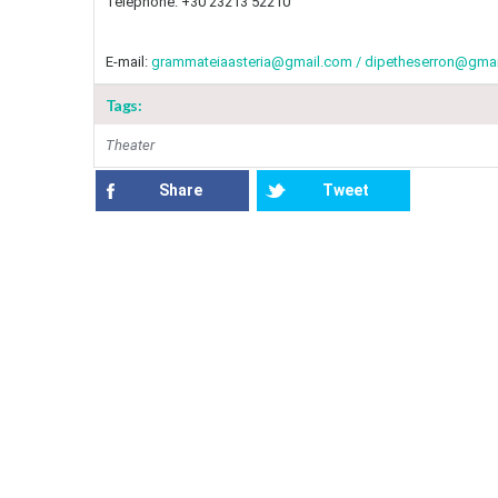
Telephone: +30 23213 52210
E-mail:
grammateiaasteria@gmail.com / dipetheserron@gma
Tags:
Theater
Share
Tweet