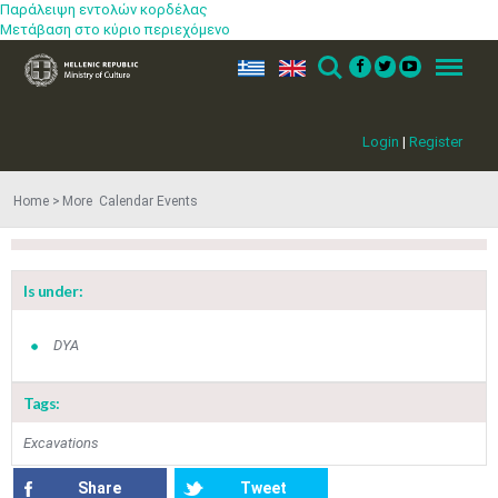
Παράλειψη εντολών κορδέλας
Μετάβαση στο κύριο περιεχόμενο
ελ
en
Search
Menu
Login
|
Register
Home
More​​ Calendar Events
Is under:
DYA
Tags:
Jun
1
2
3
4
5
6
•
•
•
•
•
•
Excavations
7
8
9
10
11
12
13
•
•
•
•
•
•
•
Share
Tweet