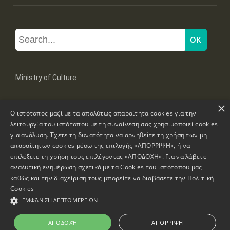
Ministry of Culture
×
Mpoumpoulinas 20-22 Str, 106 82 Athens
Ο ιστότοπος μαζί με τα απολύτως απαραίτητα cookies για την
Tel: +30 2131322100, 2131322421
mail: grplk@culture.gr
λειτουργία του ιστότοπου με τη συναίνεση σας χρησιμοποιεί cookies
για ανάλυση. Έχετε τη δυνατότητα να αρνηθείτε τη χρήση των μη
απαραίτητων cookies μέσω της επιλογής «ΑΠΟΡΡΙΨΗ», ή να
επιλέξετε τη χρήση τους επιλέγοντας «ΑΠΟΔΟΧΗ». Για να λάβετε
αναλυτική ενημέρωση σχετικά με τα Cookies του ιστότοπου μας
καθώς και την διαχείριση τους μπορείτε να διαβάσετε την
Πολιτική
Copyrights © 1995-2026 Ministry of Culture
Website Information
Cookies
ΕΜΦΆΝΙΣΗ ΛΕΠΤΟΜΕΡΕΙΏΝ
Accessibility Declaration
ΑΠΟΔΟΧΉ
ΑΠΌΡΡΙΨΗ