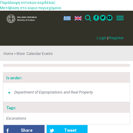
Παράλειψη εντολών κορδέλας
Μετάβαση στο κύριο περιεχόμενο
ελ
en
Search
Menu
Login
|
Register
Home
More​​ Calendar Events
Is under:
Department of Expropriations and Real Property
Tags:
Jun
1
2
3
4
5
6
•
•
•
•
•
•
Excavations
7
8
9
10
11
12
13
•
•
•
•
•
•
•
Share
Tweet