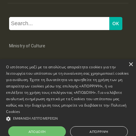
Ministry of Culture
×
Mpoumpoulinas 20-22 Str, 106 82 Athens
Ο ιστότοπος μαζί με τα απολύτως απαραίτητα cookies για την
Tel: +30 2131322100, 2131322421
mail: grplk@culture.gr
λειτουργία του ιστότοπου με τη συναίνεση σας χρησιμοποιεί cookies
για ανάλυση. Έχετε τη δυνατότητα να αρνηθείτε τη χρήση των μη
απαραίτητων cookies μέσω της επιλογής «ΑΠΟΡΡΙΨΗ», ή να
επιλέξετε τη χρήση τους επιλέγοντας «ΑΠΟΔΟΧΗ». Για να λάβετε
αναλυτική ενημέρωση σχετικά με τα Cookies του ιστότοπου μας
καθώς και την διαχείριση τους μπορείτε να διαβάσετε την
Πολιτική
Copyrights © 1995-2026 Ministry of Culture
Website Information
Cookies
ΕΜΦΆΝΙΣΗ ΛΕΠΤΟΜΕΡΕΙΏΝ
Accessibility Declaration
ΑΠΟΔΟΧΉ
ΑΠΌΡΡΙΨΗ