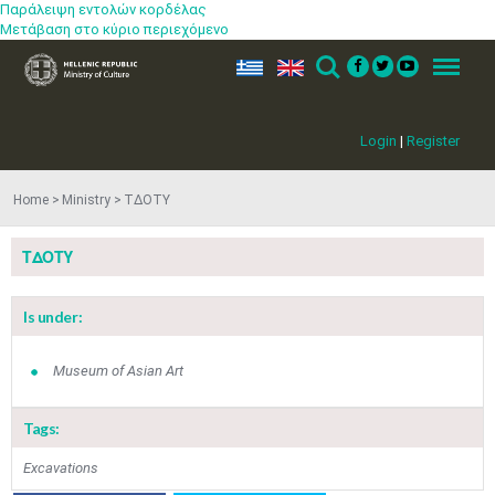
Παράλειψη εντολών κορδέλας
Μετάβαση στο κύριο περιεχόμενο
ελ
en
Search
Menu
Login
|
Register
May
1
2
•
•
Home
Ministry
ΤΔΟΤΥ
3
4
5
6
7
8
9
ΤΔΟΤΥ
•
•
•
•
•
•
•
10
11
12
13
14
15
16
Is under:
•
•
•
•
•
•
•
17
18
19
20
21
22
23
Museum of Asian Art
•
•
•
•
•
•
•
•
•
•
Tags:
24
25
26
27
28
29
30
•
•
•
•
•
•
•
Excavations