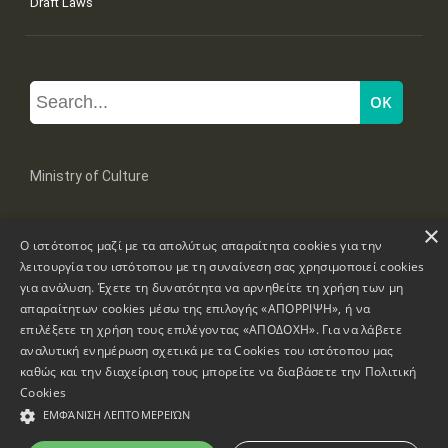
Draft Laws
Ministry of Culture
×
Mpoumpoulinas 20-22 Str, 106 82 Athens
Ο ιστότοπος μαζί με τα απολύτως απαραίτητα cookies για την
Tel: +30 2131322100, 2131322421
mail: grplk@culture.gr
λειτουργία του ιστότοπου με τη συναίνεση σας χρησιμοποιεί cookies
για ανάλυση. Έχετε τη δυνατότητα να αρνηθείτε τη χρήση των μη
απαραίτητων cookies μέσω της επιλογής «ΑΠΟΡΡΙΨΗ», ή να
επιλέξετε τη χρήση τους επιλέγοντας «ΑΠΟΔΟΧΗ». Για να λάβετε
αναλυτική ενημέρωση σχετικά με τα Cookies του ιστότοπου μας
καθώς και την διαχείριση τους μπορείτε να διαβάσετε την
Πολιτική
Copyrights © 1995-2026 Ministry of Culture
Website Information
Cookies
ΕΜΦΆΝΙΣΗ ΛΕΠΤΟΜΕΡΕΙΏΝ
Accessibility Declaration