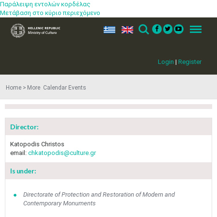
Παράλειψη εντολών κορδέλας
Μετάβαση στο κύριο περιεχόμενο
ελ
en
Search
Menu
Login
|
Register
Home
More​​ Calendar Events
Director:
Katopodis Christos
email:
chkatopodis@culture.gr
Is under:
May
1
2
•
•
Directorate of Protection and Restoration of Modern and
Contemporary Monuments
3
4
5
6
7
8
9