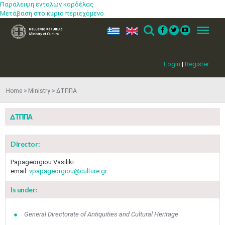
Παράλειψη εντολών κορδέλας
Μετάβαση στο κύριο περιεχόμενο
ελ
en
Search
Menu
Login
|
Register
Home
Ministry
ΔΤΠΠΑ
ΔΤΠΠΑ
Director:
Papageorgiou Vasiliki
email:
vpapageorgiou@culture.gr
Is under:
General Directorate of Antiquities and Cultural Heritage