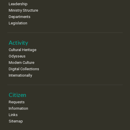
8
9
10
11
12
13
14
Leadership
•
•
•
•
•
•
•
Ministry Structure
Departments
15
16
17
18
19
20
21
Legislation
•
•
•
•
•
•
•
22
23
24
25
26
27
28
•
•
•
•
•
•
•
Activity
Cultural Heritage
29
30
Odysseus
•
•
Modern Culture
Digital Collections
Internationally
Citizen
Requests
Information
Links
Sitemap