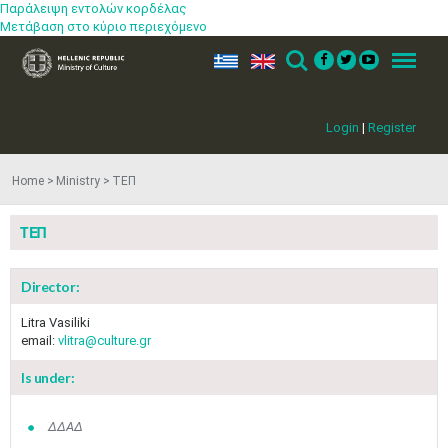
Παράλειψη εντολών κορδέλας
Μετάβαση στο κύριο περιεχόμενο
ελ
en
Search
Menu
Login
|
Register
Home
Ministry
ΤΕΠ
ΤΕΠ
Director:
Litra Vasiliki
email:
vlitra@culture.gr
Is under:
ΔΔΑΔ