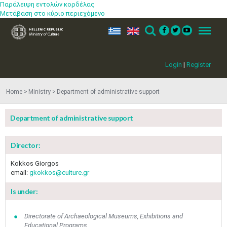
Παράλειψη εντολών κορδέλας
Μετάβαση στο κύριο περιεχόμενο
ελ
en
Search
Menu
Login
|
Register
Home
Ministry
Department of administrative support
Department of administrative support
Director:
Kokkos Giorgos
email:
gkokkos@culture.gr
Is under:
Directorate of Archaeological Museums, Exhibitions and
Educational Programs