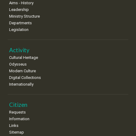
Aims - History
8
9
10
11
12
13
14
Leadership
•
•
•
•
•
•
•
Ministry Structure
Departments
15
16
17
18
19
20
21
Legislation
•
•
•
•
•
•
•
22
23
24
25
26
27
28
•
•
•
•
•
•
•
Activity
Cultural Heritage
29
30
Odysseus
•
•
Modern Culture
Digital Collections
Internationally
Citizen
Requests
Information
Links
Sitemap