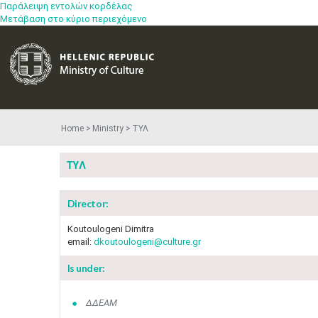
Παράλειψη εντολών κορδέλας
Μετάβαση στο κύριο περιεχόμενο
Home
Ministry
ΤΥΛ
ΤΥΛ
Director:
Koutoulogeni Dimitra
email:
dkoutoulogeni@culture.gr
Is under:
ΔΔΕΑΜ