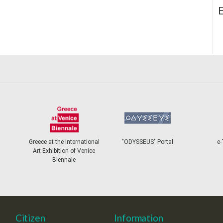
E
Greece at the International
"ODYSSEUS" Portal
e-
Art Exhibition of Venice
Biennale
Citizen
Information