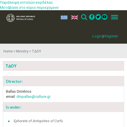
Παράλειψη εντολών κορδέλας
Μετάβαση στο κύριο περιεχόμενο
ελ
en
Search
Menu
Login
|
Register
Home
Ministry
ΤΔΟΥ
ΤΔΟΥ
Director:
Ballas Dimitrios
email:
dmpallas@culture.gr
Is under:
Ephorate of Antiquities of Corfu