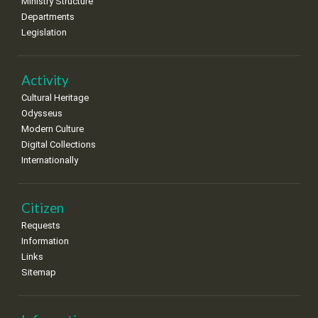
Ministry Structure
Departments
15
16
17
18
19
20
21
Legislation
•
•
•
•
•
•
•
22
23
24
25
26
27
28
•
•
•
•
•
•
•
Activity
Cultural Heritage
29
30
Odysseus
•
•
Modern Culture
Digital Collections
Internationally
Citizen
Requests
Information
Links
Sitemap