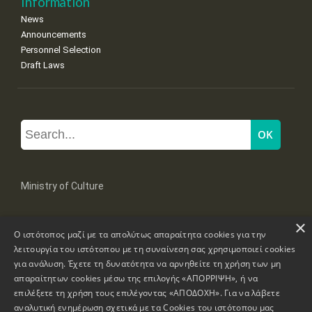
Information
News
Announcements
Personnel Selection
Draft Laws
Ministry of Culture
×
Mpoumpoulinas 20-22 Str, 106 82 Athens
Ο ιστότοπος μαζί με τα απολύτως απαραίτητα cookies για την
Tel: +30 2131322100, 2131322421
mail: grplk@culture.gr
λειτουργία του ιστότοπου με τη συναίνεση σας χρησιμοποιεί cookies
για ανάλυση. Έχετε τη δυνατότητα να αρνηθείτε τη χρήση των μη
απαραίτητων cookies μέσω της επιλογής «ΑΠΟΡΡΙΨΗ», ή να
επιλέξετε τη χρήση τους επιλέγοντας «ΑΠΟΔΟΧΗ». Για να λάβετε
αναλυτική ενημέρωση σχετικά με τα Cookies του ιστότοπου μας