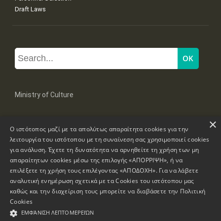
Draft Laws
Ministry of Culture
×
Mpoumpoulinas 20-22 Str, 106 82 Athens
Ο ιστότοπος μαζί με τα απολύτως απαραίτητα cookies για την
Tel: +30 2131322100, 2131322421
mail: grplk@culture.gr
λειτουργία του ιστότοπου με τη συναίνεση σας χρησιμοποιεί cookies
για ανάλυση. Έχετε τη δυνατότητα να αρνηθείτε τη χρήση των μη
απαραίτητων cookies μέσω της επιλογής «ΑΠΟΡΡΙΨΗ», ή να
επιλέξετε τη χρήση τους επιλέγοντας «ΑΠΟΔΟΧΗ». Για να λάβετε
αναλυτική ενημέρωση σχετικά με τα Cookies του ιστότοπου μας
καθώς και την διαχείριση τους μπορείτε να διαβάσετε την
Πολιτική
Copyrights © 1995-2026 Ministry of Culture
Website Information
Cookies
ΕΜΦΆΝΙΣΗ ΛΕΠΤΟΜΕΡΕΙΏΝ