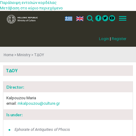
Παράλειψη εντολών κορδέλας
Μετάβαση στο κύριο περιεχόμενο
ελ
en
Search
Menu
Login
|
Register
Home
Ministry
ΤΔΟΥ
ΤΔΟΥ
Director:
Kalpouzou Maria
email:
mkalpouzou@culture.gr
Is under:
Jun
1
2
3
4
5
6
•
•
•
•
•
•
Ephorate of Antiquities of Phocis