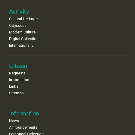
22
23
24
25
26
27
28
•
•
•
•
•
•
•
Activity
Cultural Heritage
29
30
Odysseus
•
•
Modern Culture
Digital Collections
Internationally
Citizen
Requests
Information
Links
Sitemap
Information
News
Announcements
Personnel Selection