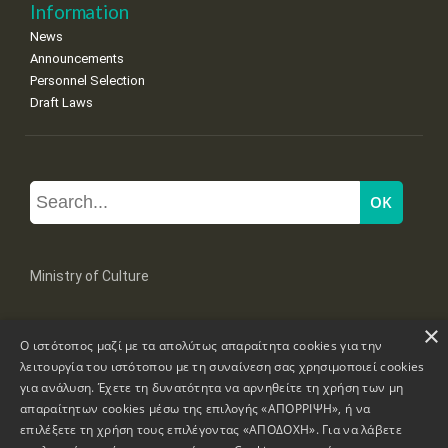
Information
News
Announcements
Personnel Selection
Draft Laws
Ministry of Culture
×
Mpoumpoulinas 20-22 Str, 106 82 Athens
Ο ιστότοπος μαζί με τα απολύτως απαραίτητα cookies για την
Tel: +30 2131322100, 2131322421
mail: grplk@culture.gr
λειτουργία του ιστότοπου με τη συναίνεση σας χρησιμοποιεί cookies
για ανάλυση. Έχετε τη δυνατότητα να αρνηθείτε τη χρήση των μη
απαραίτητων cookies μέσω της επιλογής «ΑΠΟΡΡΙΨΗ», ή να
επιλέξετε τη χρήση τους επιλέγοντας «ΑΠΟΔΟΧΗ». Για να λάβετε