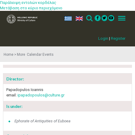
Παράλειψη εντολών κορδέλας
Μετάβαση στο κύριο περιεχόμενο
ελ
en
Search
Menu
Login
|
Register
Home
More​​ Calendar Events
Director:
Papadopulos Ioannis
email:
ipapadopoulos@culture.gr
Is under:
Ephorate of Antiquities of Euboea