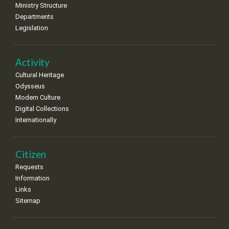
•
•
•
•
•
•
•
Ministry Structure
Departments
15
16
17
18
19
20
21
Legislation
•
•
•
•
•
•
•
22
23
24
25
26
27
28
•
•
•
•
•
•
•
Activity
Cultural Heritage
29
30
Odysseus
•
•
Modern Culture
Digital Collections
Internationally
Citizen
Requests
Information
Links
Sitemap