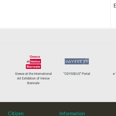
E
Greece at the International
"ODYSSEUS" Portal
e-
Art Exhibition of Venice
Biennale
Citizen
Information