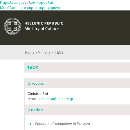
Παράλειψη εντολών κορδέλας
Μετάβαση στο κύριο περιεχόμενο
Home
Ministry
ΤΔΟΥ
ΤΔΟΥ
Director:
Christou Zoi
email:
zchristou@culture.gr
Is under:
Ephorate of Antiquities of Preveza