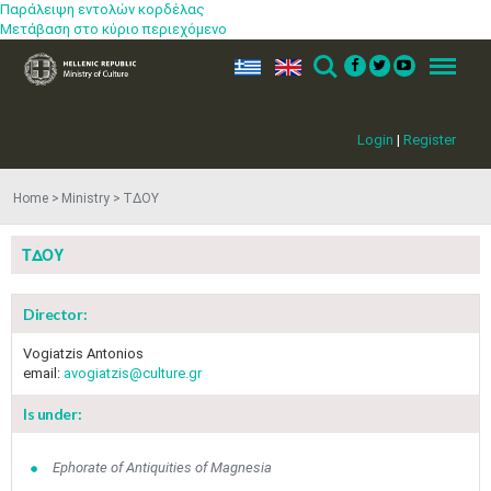
Παράλειψη εντολών κορδέλας
Μετάβαση στο κύριο περιεχόμενο
ελ
en
Search
Menu
Login
|
Register
Home
Ministry
ΤΔΟΥ
ΤΔΟΥ
Director:
Vogiatzis Antonios
email:
avogiatzis@culture.gr
Is under:
Jun
1
2
3
4
5
6
•
•
•
•
•
•
Ephorate of Antiquities of Magnesia