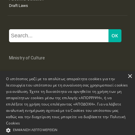
Draft Laws
Ministry of Culture
×
Mpoumpoulinas 20-22 Str, 106 82 Athens
Ο ιστότοπος μαζί με τα απολύτως απαραίτητα cookies για την
Tel: +30 2131322100, 2131322421
mail: grplk@culture.gr
λειτουργία του ιστότοπου με τη συναίνεση σας χρησιμοποιεί cookies
για ανάλυση. Έχετε τη δυνατότητα να αρνηθείτε τη χρήση των μη
απαραίτητων cookies μέσω της επιλογής «ΑΠΟΡΡΙΨΗ», ή να
επιλέξετε τη χρήση τους επιλέγοντας «ΑΠΟΔΟΧΗ». Για να λάβετε
αναλυτική ενημέρωση σχετικά με τα Cookies του ιστότοπου μας
καθώς και την διαχείριση τους μπορείτε να διαβάσετε την
Πολιτική
Copyrights © 1995-2026 Ministry of Culture
Website Information
Cookies
ΕΜΦΆΝΙΣΗ ΛΕΠΤΟΜΕΡΕΙΏΝ