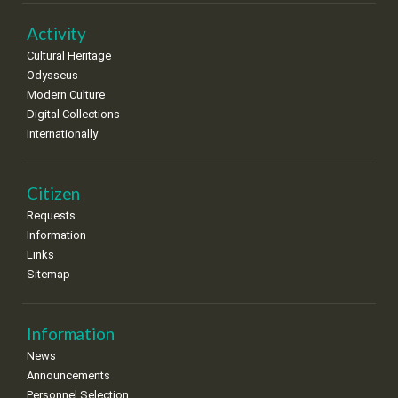
22
23
24
25
26
27
28
•
•
•
•
•
•
•
Activity
Cultural Heritage
29
30
Odysseus
•
•
Modern Culture
Digital Collections
Internationally
Citizen
Requests
Information
Links
Sitemap
Information
News
Announcements
Personnel Selection