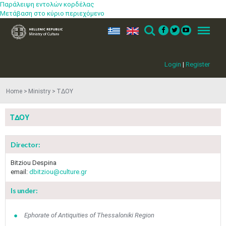
Παράλειψη εντολών κορδέλας
Μετάβαση στο κύριο περιεχόμενο
ελ
en
Search
Menu
Login
|
Register
Home
Ministry
ΤΔΟΥ
ΤΔΟΥ
Director:
Bitziou Despina
email:
dbitziou@culture.gr
Is under:
Jun
1
2
3
4
5
6
•
•
•
•
•
•
Ephorate of Antiquities of Thessaloniki Region