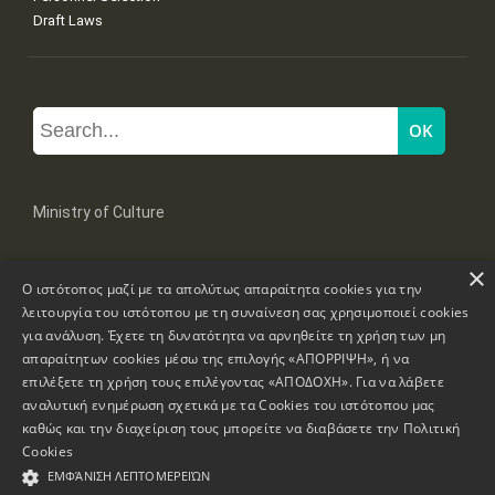
Draft Laws
Ministry of Culture
×
Mpoumpoulinas 20-22 Str, 106 82 Athens
Ο ιστότοπος μαζί με τα απολύτως απαραίτητα cookies για την
Tel: +30 2131322100, 2131322421
mail: grplk@culture.gr
λειτουργία του ιστότοπου με τη συναίνεση σας χρησιμοποιεί cookies
για ανάλυση. Έχετε τη δυνατότητα να αρνηθείτε τη χρήση των μη
απαραίτητων cookies μέσω της επιλογής «ΑΠΟΡΡΙΨΗ», ή να
επιλέξετε τη χρήση τους επιλέγοντας «ΑΠΟΔΟΧΗ». Για να λάβετε
αναλυτική ενημέρωση σχετικά με τα Cookies του ιστότοπου μας
καθώς και την διαχείριση τους μπορείτε να διαβάσετε την
Πολιτική
Copyrights © 1995-2026 Ministry of Culture
Website Information
Cookies
ΕΜΦΆΝΙΣΗ ΛΕΠΤΟΜΕΡΕΙΏΝ