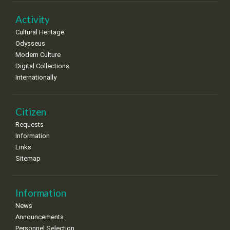
22
23
24
25
26
27
28
•
•
•
•
•
•
•
Activity
Cultural Heritage
29
30
Odysseus
•
•
Modern Culture
Digital Collections
Internationally
Citizen
Requests
Information
Links
Sitemap
Information
News
Announcements
Personnel Selection