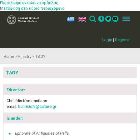
Παράλειψη εντολών κορδέλας
Μετάβαση στο κύριο περιεχόμενο
ελ
en
Search
Menu
Login
|
Register
Home
Ministry
ΤΔΟΥ
ΤΔΟΥ
Director:
May
1
2
•
•
Chrisidis Konstantinos
email:
kchrisidis@culture.gr
3
4
5
6
7
8
9
•
•
•
•
•
•
•
Is under:
10
11
12
13
14
15
16
•
•
•
•
•
•
•
Ephorate of Antiquities of Pella