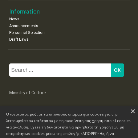
Information
News
Announcements
Personnel Selection
Draft Laws
Ministry of Culture
×
Mpoumpoulinas 20-22 Str, 106 82 Athens
Ο ιστότοπος μαζί με τα απολύτως απαραίτητα cookies για την
Tel: +30 2131322100, 2131322421
mail: grplk@culture.gr
λειτουργία του ιστότοπου με τη συναίνεση σας χρησιμοποιεί cookies
για ανάλυση. Έχετε τη δυνατότητα να αρνηθείτε τη χρήση των μη
απαραίτητων cookies μέσω της επιλογής «ΑΠΟΡΡΙΨΗ», ή να