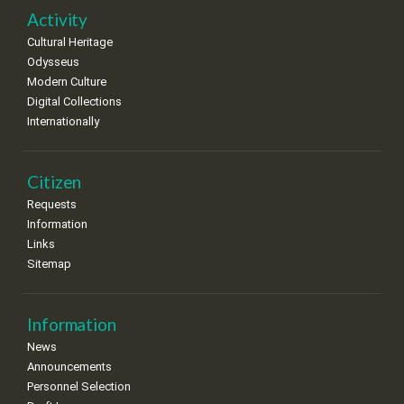
22
23
24
25
26
27
28
•
•
•
•
•
•
•
Activity
Cultural Heritage
29
30
Odysseus
•
•
Modern Culture
Digital Collections
Internationally
Citizen
Requests
Information
Links
Sitemap
Information
News
Announcements
Personnel Selection