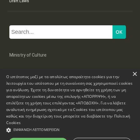
Draft Laws
Ministry of Culture
×
Mpoumpoulinas 20-22 Str, 106 82 Athens
Ο ιστότοπος μαζί με τα απολύτως απαραίτητα cookies για την
Tel: +30 2131322100, 2131322421
mail: grplk@culture.gr
λειτουργία του ιστότοπου με τη συναίνεση σας χρησιμοποιεί cookies
για ανάλυση. Έχετε τη δυνατότητα να αρνηθείτε τη χρήση των μη
απαραίτητων cookies μέσω της επιλογής «ΑΠΟΡΡΙΨΗ», ή να
επιλέξετε τη χρήση τους επιλέγοντας «ΑΠΟΔΟΧΗ». Για να λάβετε
αναλυτική ενημέρωση σχετικά με τα Cookies του ιστότοπου μας
καθώς και την διαχείριση τους μπορείτε να διαβάσετε την
Πολιτική
Copyrights © 1995-2026 Ministry of Culture
Website Information
Cookies
ΕΜΦΆΝΙΣΗ ΛΕΠΤΟΜΕΡΕΙΏΝ
Accessibility Declaration