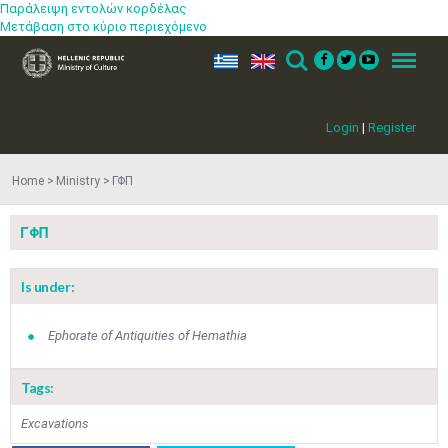
Παράλειψη εντολών κορδέλας
Μετάβαση στο κύριο περιεχόμενο
ελ
en
Search
Menu
Login
|
Register
Home
Ministry
ΓΦΠ
ΓΦΠ
Is under:
Ephorate of Antiquities of Hemathia
Tags:
Jun
1
2
3
4
5
6
•
•
•
•
•
•
Excavations