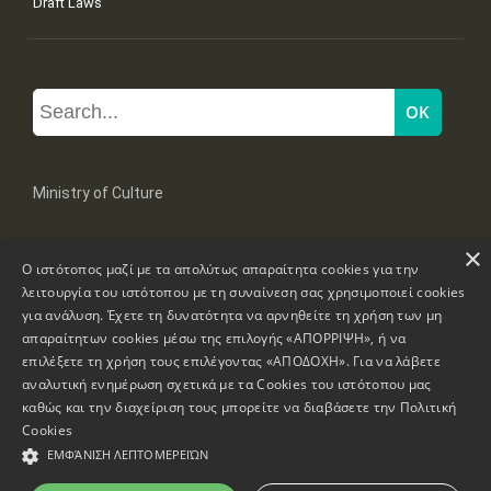
Draft Laws
Ministry of Culture
×
Mpoumpoulinas 20-22 Str, 106 82 Athens
Ο ιστότοπος μαζί με τα απολύτως απαραίτητα cookies για την
Tel: +30 2131322100, 2131322421
mail: grplk@culture.gr
λειτουργία του ιστότοπου με τη συναίνεση σας χρησιμοποιεί cookies
για ανάλυση. Έχετε τη δυνατότητα να αρνηθείτε τη χρήση των μη
απαραίτητων cookies μέσω της επιλογής «ΑΠΟΡΡΙΨΗ», ή να
επιλέξετε τη χρήση τους επιλέγοντας «ΑΠΟΔΟΧΗ». Για να λάβετε
αναλυτική ενημέρωση σχετικά με τα Cookies του ιστότοπου μας
καθώς και την διαχείριση τους μπορείτε να διαβάσετε την
Πολιτική
Copyrights © 1995-2026 Ministry of Culture
Website Information
Cookies
ΕΜΦΆΝΙΣΗ ΛΕΠΤΟΜΕΡΕΙΏΝ
Accessibility Declaration