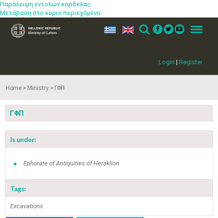
Παράλειψη εντολών κορδέλας
Μετάβαση στο κύριο περιεχόμενο
ελ
en
Search
Menu
Login
|
Register
Home
Ministry
ΓΦΠ
ΓΦΠ
Is under:
Ephorate of Antiquities of Heraklion
Tags:
Jun
1
2
3
4
5
6
•
•
•
•
•
•
Excavations