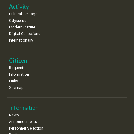
22
23
24
25
26
27
28
•
•
•
•
•
•
•
Activity
Cultural Heritage
29
30
Odysseus
•
•
Modern Culture
Digital Collections
Internationally
Citizen
Requests
Information
Links
Sitemap
Information
News
Announcements
Personnel Selection