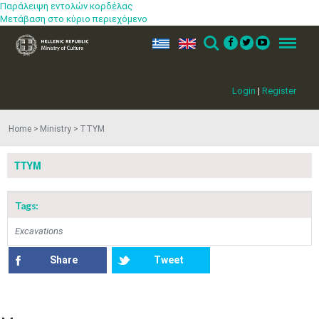
Παράλειψη εντολών κορδέλας
Μετάβαση στο κύριο περιεχόμενο
ελ
en
Search
Menu
Login
|
Register
Home
Ministry
ΤΤΥΜ
ΤΤΥΜ
Tags:
Jun
1
2
3
4
5
6
•
•
•
•
•
•
Excavations
7
8
9
10
11
12
13
•
•
•
•
•
•
•
Share
Tweet
14
15
16
17
18
19
20
•
•
•
•
•
•
•