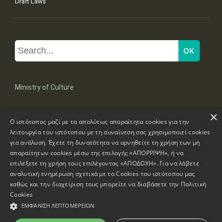
Draft Laws
Ministry of Culture
×
Mpoumpoulinas 20-22 Str, 106 82 Athens
Ο ιστότοπος μαζί με τα απολύτως απαραίτητα cookies για την
Tel: +30 2131322100, 2131322421
mail: grplk@culture.gr
λειτουργία του ιστότοπου με τη συναίνεση σας χρησιμοποιεί cookies
για ανάλυση. Έχετε τη δυνατότητα να αρνηθείτε τη χρήση των μη
απαραίτητων cookies μέσω της επιλογής «ΑΠΟΡΡΙΨΗ», ή να
επιλέξετε τη χρήση τους επιλέγοντας «ΑΠΟΔΟΧΗ». Για να λάβετε
αναλυτική ενημέρωση σχετικά με τα Cookies του ιστότοπου μας
καθώς και την διαχείριση τους μπορείτε να διαβάσετε την
Πολιτική
Copyrights © 1995-2026 Ministry of Culture
Website Information
Cookies
ΕΜΦΆΝΙΣΗ ΛΕΠΤΟΜΕΡΕΙΏΝ
Accessibility Declaration