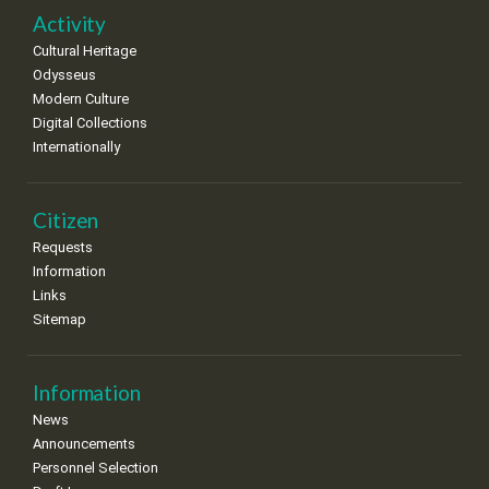
22
23
24
25
26
27
28
•
•
•
•
•
•
•
Activity
Cultural Heritage
29
30
Odysseus
•
•
Modern Culture
Digital Collections
Internationally
Citizen
Requests
Information
Links
Sitemap
Information
News
Announcements
Personnel Selection