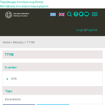
Παράλειψη εντολών κορδέλας
Μετάβαση στο κύριο περιεχόμενο
ελ
en
Search
Menu
Login
|
Register
Home
Ministry
ΤΤΥΜ
ΤΤΥΜ
Is under:
DYA
Tags:
Jun
1
2
3
4
5
6
•
•
•
•
•
•
Excavations