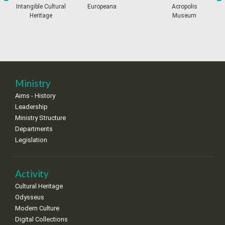
•
•
•
•
•
•
•
prev
ne
Intangible Cultural
Europeana
Acropolis
Heritage
Museum
11
12
13
14
15
16
17
•
•
•
•
•
•
•
18
19
20
21
22
23
24
•
•
•
•
•
•
•
25
26
27
28
29
30
31
Ministry
•
•
•
•
•
•
•
Aims - History
Leadership
Ministry Structure
Departments
Legislation
Activity
Cultural Heritage
Odysseus
Modern Culture
Digital Collections