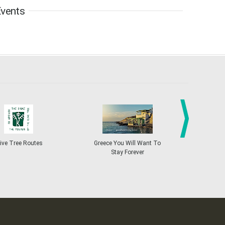
vents
6
7
8
9
10
11
12
•
•
•
•
•
•
•
13
14
15
16
17
18
19
•
•
•
•
•
•
•
•
•
20
21
22
23
24
25
26
•
•
•
•
•
•
•
27
28
29
30
Oct
1
2
3
•
•
•
•
•
•
•
4
5
6
7
8
9
10
•
•
•
•
•
•
•
next
ive Tree Routes
Greece You Will Want To
Greekend
Stay Forever
11
12
13
14
15
16
17
•
•
•
•
•
•
•
18
19
20
21
22
23
24
•
•
•
•
•
•
•
25
26
27
28
29
30
31
•
•
•
•
•
•
•