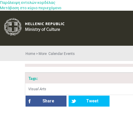
Παράλειψη εντολών κορδέλας
Μετάβαση στο κύριο περιεχόμενο
Home
More​​ Calendar Events
Tags:
Visual Arts
Share
Tweet