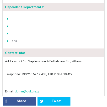
Dependent Departments:
ΤΥΛ
May
1
2
Contact Info:
•
•
Address: 42 3rd Septemvriou & Politehniou Str., Athens
3
4
5
6
7
8
9
•
•
•
•
•
•
•
Telephone: +30 210 52 19 408, +30 210 52 19 422​
10
11
12
13
14
15
16
•
•
•
•
•
•
•
17
18
19
20
21
22
23
E-mail:
dbmm@culture.gr
•
•
•
•
•
•
•
•
•
•
Share
Tweet
24
25
26
27
28
29
30