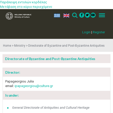
Παράλειψη εντολών κορδέλας
Μετάβαση στο κύριο περιεχόμενο
ελ
en
Search
Menu
Login
|
Register
Home
Ministry
Directorate of Byzantine and Post-Byzantine Antiquities
Directorate of Byzantine and Post-Byzantine Antiquities
Director:
Papageorgiou Julia
email:
ipapageorgiou@culture.gr
Is under:
General Directorate of Antiquities and Cultural Heritage