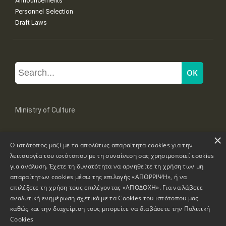
Announcements
Personnel Selection
Draft Laws
Ministry of Culture
×
Mpoumpoulinas 20-22 Str, 106 82 Athens
Ο ιστότοπος μαζί με τα απολύτως απαραίτητα cookies για την
Tel: +30 2131322100, 2131322421
mail: grplk@culture.gr
λειτουργία του ιστότοπου με τη συναίνεση σας χρησιμοποιεί cookies
για ανάλυση. Έχετε τη δυνατότητα να αρνηθείτε τη χρήση των μη
απαραίτητων cookies μέσω της επιλογής «ΑΠΟΡΡΙΨΗ», ή να
επιλέξετε τη χρήση τους επιλέγοντας «ΑΠΟΔΟΧΗ». Για να λάβετε
αναλυτική ενημέρωση σχετικά με τα Cookies του ιστότοπου μας
καθώς και την διαχείριση τους μπορείτε να διαβάσετε την
Πολιτική
Copyrights © 1995-2026 Ministry of Culture
Website Information
Cookies