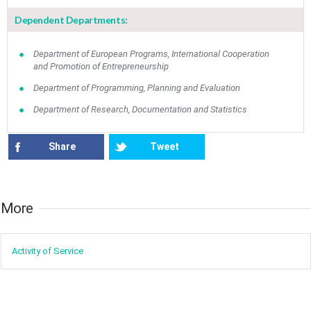
10
11
12
13
14
15
16
Dependent Departments:
•
•
•
•
•
•
•
Department of European Programs, International Cooperation
17
18
19
20
21
22
23
and Promotion of Entrepreneurship
•
•
•
•
•
•
•
•
•
•
Department of Programming, Planning and Evaluation
24
25
26
27
28
29
30
•
•
•
•
•
•
•
Department of Research, Documentation and Statistics
31
Jun
1
2
3
4
5
6
•
•
•
•
•
•
•
Share
Tweet
7
8
9
10
11
12
13
•
•
•
•
•
•
•
More​​
14
15
16
17
18
19
20
•
•
•
•
•
•
•
Activity of ​Service
21
22
23
24
25
26
27
•
•
•
•
•
•
•
28
29
30
Jul
1
2
3
4
•
•
•
•
•
•
•