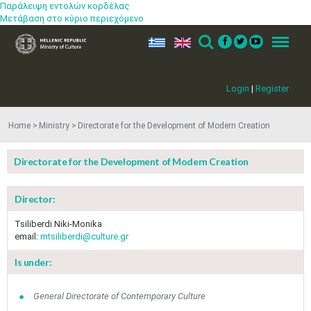
Παράλειψη εντολών κορδέλας
Μετάβαση στο κύριο περιεχόμενο
ελ
en
Search
Menu
Login
|
Register
Home
Ministry
Directorate for the Development of Modern Creation
Directorate for the Development of Modern Creation
Director:
Tsiliberdi Niki-Monika
email:
mtsiliberdi@culture.gr
May
1
2
•
•
Is under:
3
4
5
6
7
8
9
General Directorate of Contemporary Culture
•
•
•
•
•
•
•