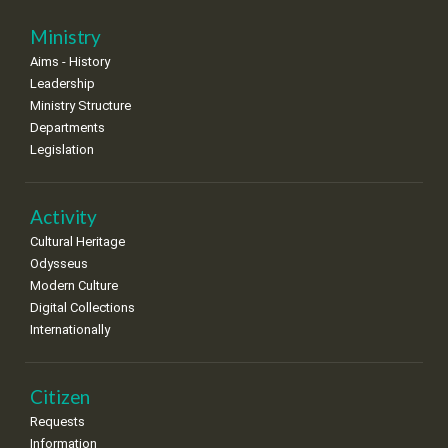
25
26
27
28
29
30
31
Ministry
•
•
•
•
•
•
•
Aims - History
Leadership
Ministry Structure
Departments
Legislation
Activity
Cultural Heritage
Odysseus
Modern Culture
Digital Collections
Internationally
Citizen
Requests
Information