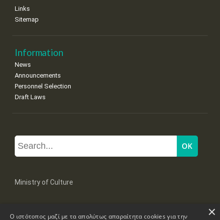
Links
Sitemap
Information
News
Announcements
Personnel Selection
Draft Laws
Ministry of Culture
×
Mpoumpoulinas 20-22 Str, 106 82 Athens
Ο ιστότοπος μαζί με τα απολύτως απαραίτητα cookies για την
Tel: +30 2131322100, 2131322421