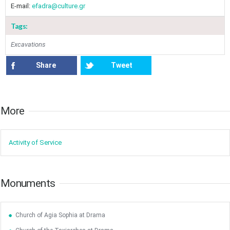
E-mail:
efadra@culture.gr
Tags:
Excavations
Share
Tweet
May
1
2
•
•
More​​
3
4
5
6
7
8
9
•
•
•
•
•
•
•
Activity of ​Service
10
11
12
13
14
15
16
•
•
•
•
•
•
•
17
18
19
20
21
22
23
•
•
•
•
•
•
•
•
•
•
Monuments
24
25
26
27
28
29
30
•
•
•
•
•
•
•
Church of Agia Sophia at Drama