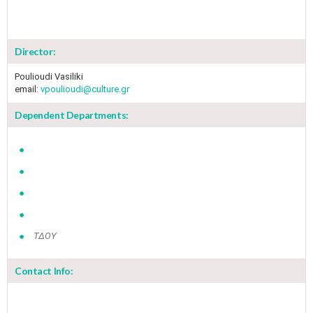
Director:
Poulioudi Vasiliki
email:
vpoulioudi@culture.gr
Dependent Departments:
ΤΔΟΥ
Contact Info: