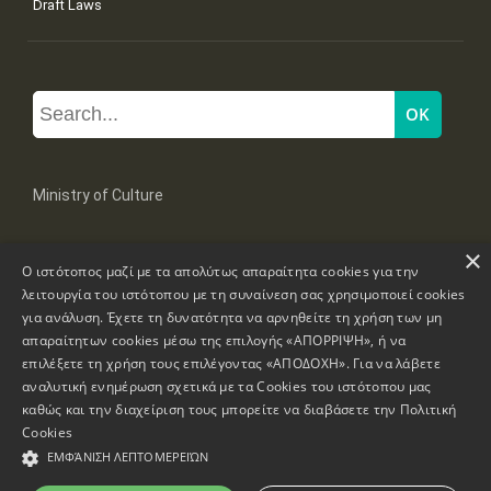
Draft Laws
Ministry of Culture
×
Mpoumpoulinas 20-22 Str, 106 82 Athens
Ο ιστότοπος μαζί με τα απολύτως απαραίτητα cookies για την
Tel: +30 2131322100, 2131322421
mail: grplk@culture.gr
λειτουργία του ιστότοπου με τη συναίνεση σας χρησιμοποιεί cookies
για ανάλυση. Έχετε τη δυνατότητα να αρνηθείτε τη χρήση των μη
απαραίτητων cookies μέσω της επιλογής «ΑΠΟΡΡΙΨΗ», ή να
επιλέξετε τη χρήση τους επιλέγοντας «ΑΠΟΔΟΧΗ». Για να λάβετε
αναλυτική ενημέρωση σχετικά με τα Cookies του ιστότοπου μας
καθώς και την διαχείριση τους μπορείτε να διαβάσετε την
Πολιτική
Copyrights © 1995-2026 Ministry of Culture
Website Information
Cookies
ΕΜΦΆΝΙΣΗ ΛΕΠΤΟΜΕΡΕΙΏΝ
Accessibility Declaration