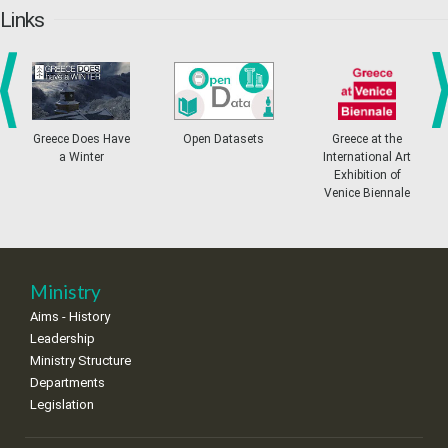
20
21
22
23
24
25
26
•
•
•
•
•
•
•
Links
27
28
29
30
Oct
1
2
3
•
•
•
•
•
•
•
4
5
6
7
8
9
10
•
•
•
•
•
•
•
prev
ne
Greece Does Have
Open Datasets
Greece at the
a Winter
International Art
11
12
13
14
15
16
17
Exhibition of
•
•
•
•
•
•
•
Venice Biennale
18
19
20
21
22
23
24
•
•
•
•
•
•
•
25
26
27
28
29
30
31
Ministry
•
•
•
•
•
•
•
Aims - History
Leadership
Ministry Structure
Departments
Legislation