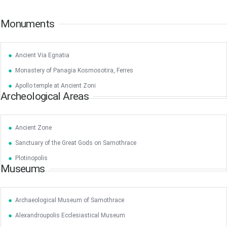
Monuments
Ancient Via Egnatia
Monastery of Panagia Kosmosotira, Ferres
Jun
1
2
3
4
5
6
•
•
•
•
•
•
Apollo temple at Ancient Zoni
Archeological Areas
7
8
9
10
11
12
13
•
•
•
•
•
•
•
Ancient Zone
14
15
16
17
18
19
20
•
•
•
•
•
•
•
Sanctuary of the Great Gods on Samothrace
21
22
23
24
25
26
27
Plotinopolis
•
•
•
•
•
•
•
Museums
28
29
30
Jul
1
2
3
4
•
•
•
•
•
•
•
Archaeological Museum of Samothrace
5
6
7
8
9
10
11
Alexandroupolis Ecclesiastical Museum
•
•
•
•
•
•
•