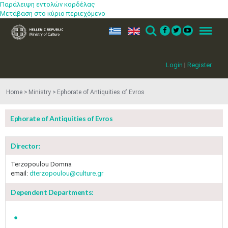
Παράλειψη εντολών κορδέλας
Μετάβαση στο κύριο περιεχόμενο
ελ
en
Search
Menu
Login
|
Register
Home
Ministry
Ephorate of Antiquities of Evros
Ephorate of Antiquities of Evros
Director:
Terzopoulou Domna
email:
dterzopoulou@culture.gr
Dependent Departments: