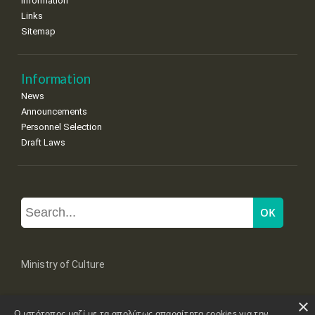
Information
Links
Sitemap
Information
News
Announcements
Personnel Selection
Draft Laws
Ministry of Culture
×
Mpoumpoulinas 20-22 Str, 106 82 Athens
Ο ιστότοπος μαζί με τα απολύτως απαραίτητα cookies για την
Tel: +30 2131322100, 2131322421