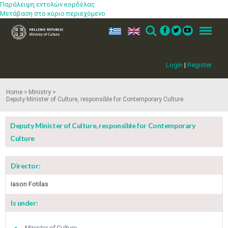
Παράλειψη εντολών κορδέλας
Μετάβαση στο κύριο περιεχόμενο
ελ
en
Search
Menu
Login
|
Register
Home
Ministry
Deputy Minister of Culture, responsible for Contemporary Culture
Deputy Minister of Culture, responsible for Contemporary
Culture
Director:
Iason Fotilas
Is under:
Jun
1
2
3
4
5
6
Minister of Culture