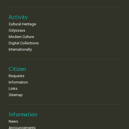
•
•
•
•
•
•
•
22
23
24
25
26
27
28
•
•
•
•
•
•
•
Activity
Cultural Heritage
29
30
Odysseus
•
•
Modern Culture
Digital Collections
Internationally
Citizen
Requests
Information
Links
Sitemap
Information
News
Announcements