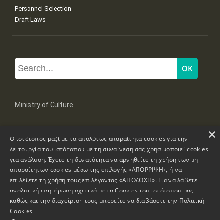
Personnel Selection
Draft Laws
Ministry of Culture
×
Mpoumpoulinas 20-22 Str, 106 82 Athens
Ο ιστότοπος μαζί με τα απολύτως απαραίτητα cookies για την
Tel: +30 2131322100, 2131322421
mail: grplk@culture.gr
λειτουργία του ιστότοπου με τη συναίνεση σας χρησιμοποιεί cookies
για ανάλυση. Έχετε τη δυνατότητα να αρνηθείτε τη χρήση των μη
απαραίτητων cookies μέσω της επιλογής «ΑΠΟΡΡΙΨΗ», ή να
επιλέξετε τη χρήση τους επιλέγοντας «ΑΠΟΔΟΧΗ». Για να λάβετε
αναλυτική ενημέρωση σχετικά με τα Cookies του ιστότοπου μας
καθώς και την διαχείριση τους μπορείτε να διαβάσετε την
Πολιτική
Copyrights © 1995-2026 Ministry of Culture
Website Information
Cookies