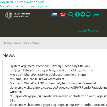
May
1
2
Παράλειψη εντολών κορδέλας
•
•
Μετάβαση στο κύριο περιεχόμενο
3
4
5
6
7
8
9
ελ
en
Search
Menu
•
•
•
•
•
•
•
10
11
12
13
14
15
16
Login
|
Register
•
•
•
•
•
•
•
17
18
19
20
21
22
23
Home
Press Office
News
•
•
•
•
•
•
•
•
•
•
24
25
26
27
28
29
30
News
•
•
•
•
•
•
•
System.ArgumentException: Η στήλη 'SecondaryTitle' δεν
31
Jun
1
2
3
4
5
6
υπάρχει. Ενδέχεται να έχει διαγραφεί από άλλο χρήστη. at
•
•
•
•
•
•
•
Microsoft.SharePoint.SPFieldCollection.GetField(String
strName, Boolean bThrowException) at
7
8
9
10
11
12
13
Microsoft.SharePoint.SPListItem.get_Item(String fieldName) at
•
•
•
•
•
•
•
dataverse.web.controls.yppo.aeg.PageListingSPWP.RenderPageListing
writer) in
14
15
16
17
18
19
20
C:\Repos\Git\yppo_culture\dataverse.web.controls.yppo.aeg\PageLis
•
•
•
•
•
•
•
62 at
dataverse.web.controls.yppo.aeg.PageListingSPWP.RenderContents(H