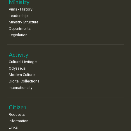
11
12
13
14
15
16
17
Ministry
•
•
•
•
•
•
•
Aims - History
Leadership
18
19
20
21
22
23
24
•
•
•
•
•
•
•
Ministry Structure
Departments
25
26
27
28
29
30
31
Legislation
•
•
•
•
•
•
•
Activity
Cultural Heritage
Odysseus
Modern Culture
Digital Collections
Internationally
Citizen
Requests
Information
Links