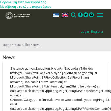
May
1
2
Παράλειψη εντολών κορδέλας
•
•
Μετάβαση στο κύριο περιεχόμενο
3
4
5
6
7
8
9
ελ
en
Search
Menu
•
•
•
•
•
•
•
10
11
12
13
14
15
16
Login
|
Register
•
•
•
•
•
•
•
17
18
19
20
21
22
23
Home
Press Office
News
•
•
•
•
•
•
•
•
•
•
24
25
26
27
28
29
30
News
•
•
•
•
•
•
•
System.ArgumentException: Η στήλη 'SecondaryTitle' δεν
31
Jun
1
2
3
4
5
6
υπάρχει. Ενδέχεται να έχει διαγραφεί από άλλο χρήστη. at
•
•
•
•
•
•
•
Microsoft.SharePoint.SPFieldCollection.GetField(String
strName, Boolean bThrowException) at
7
8
9
10
11
12
13
Microsoft.SharePoint.SPListItem.get_Item(String fieldName) at
•
•
•
•
•
•
•
dataverse.web.controls.yppo.aeg.PageListingSPWP.RenderPageListing
writer) in
14
15
16
17
18
19
20
C:\Repos\Git\yppo_culture\dataverse.web.controls.yppo.aeg\PageLis
•
•
•
•
•
•
•
62 at
dataverse.web.controls.yppo.aeg.PageListingSPWP.RenderContents(H