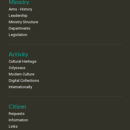
11
12
13
14
15
16
17
Ministry
•
•
•
•
•
•
•
Aims - History
Leadership
18
19
20
21
22
23
24
•
•
•
•
•
•
•
Ministry Structure
Departments
25
26
27
28
29
30
31
Legislation
•
•
•
•
•
•
•
Activity
Cultural Heritage
Odysseus
Modern Culture
Digital Collections
Internationally
Citizen
Requests
Information
Links