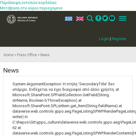
May
1
2
Παράλειψη εντολών κορδέλας
•
•
Μετάβαση στο κύριο περιεχόμενο
3
4
5
6
7
8
9
ελ
en
Search
Menu
•
•
•
•
•
•
•
10
11
12
13
14
15
16
Login
|
Register
•
•
•
•
•
•
•
17
18
19
20
21
22
23
Home
Press Office
News
•
•
•
•
•
•
•
•
•
•
24
25
26
27
28
29
30
News
•
•
•
•
•
•
•
System.ArgumentException: Η στήλη 'SecondaryTitle' δεν
31
Jun
1
2
3
4
5
6
υπάρχει. Ενδέχεται να έχει διαγραφεί από άλλο χρήστη. at
•
•
•
•
•
•
•
Microsoft.SharePoint.SPFieldCollection.GetField(String
strName, Boolean bThrowException) at
7
8
9
10
11
12
13
Microsoft.SharePoint.SPListItem.get_Item(String fieldName) at
•
•
•
•
•
•
•
dataverse.web.controls.yppo.aeg.PageListingSPWP.RenderPageListing
writer) in
14
15
16
17
18
19
20
C:\Repos\Git\yppo_culture\dataverse.web.controls.yppo.aeg\PageLis
•
•
•
•
•
•
•
62 at
dataverse.web.controls.yppo.aeg.PageListingSPWP.RenderContents(H