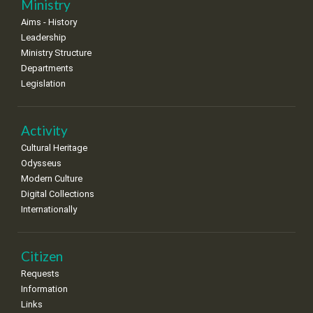
11
12
13
14
15
16
17
Ministry
•
•
•
•
•
•
•
Aims - History
Leadership
18
19
20
21
22
23
24
•
•
•
•
•
•
•
Ministry Structure
Departments
25
26
27
28
29
30
31
Legislation
•
•
•
•
•
•
•
Activity
Cultural Heritage
Odysseus
Modern Culture
Digital Collections
Internationally
Citizen
Requests
Information
Links