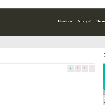
Ministry
Activity
Citizen
<
1
2