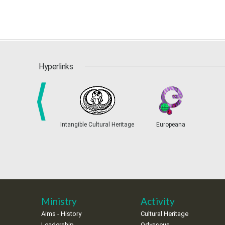
Hyperlinks
Intangible Cultural Heritage
Europeana
prev
Ministry
Activity
Aims - History
Cultural Heritage
Leadership
Odysseus