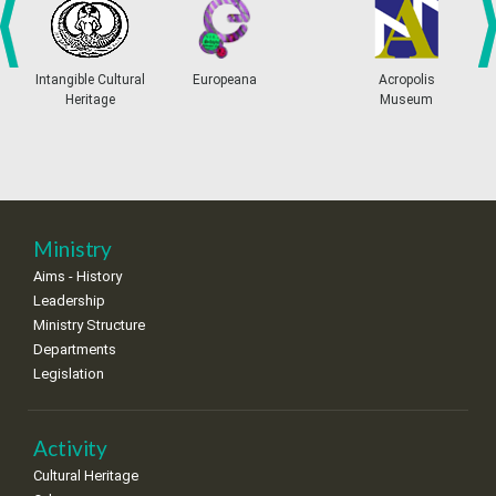
•
•
•
•
•
•
•
4
5
6
7
8
9
10
•
•
•
•
•
•
•
prev
ne
Intangible Cultural
Europeana
Acropolis
Heritage
Museum
11
12
13
14
15
16
17
•
•
•
•
•
•
•
18
19
20
21
22
23
24
•
•
•
•
•
•
•
25
26
27
28
29
30
31
Ministry
•
•
•
•
•
•
•
Aims - History
Leadership
Ministry Structure
Departments
Legislation
Activity
Cultural Heritage