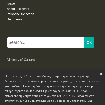
News
Announcements
Personnel Selection
Draft Laws
Ministry of Culture
×
Mpoumpoulinas 20-22 Str, 106 82 Athens
Ο ιστότοπος μαζί με τα απολύτως απαραίτητα cookies για την
Tel: +30 2131322100, 2131322421
mail: grplk@culture.gr
λειτουργία του ιστότοπου με τη συναίνεση σας χρησιμοποιεί cookies
για ανάλυση. Έχετε τη δυνατότητα να αρνηθείτε τη χρήση των μη
απαραίτητων cookies μέσω της επιλογής «ΑΠΟΡΡΙΨΗ», ή να
επιλέξετε τη χρήση τους επιλέγοντας «ΑΠΟΔΟΧΗ». Για να λάβετε
αναλυτική ενημέρωση σχετικά με τα Cookies του ιστότοπου μας