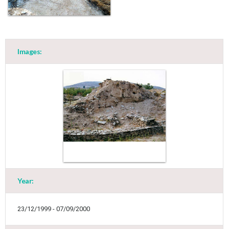
Images:
May
1
2
•
•
3
4
5
6
7
8
9
•
•
•
•
•
•
•
Year:
10
11
12
13
14
15
16
•
•
•
•
•
•
•
23/12/1999 - 07/09/2000
17
18
19
20
21
22
23
•
•
•
•
•
•
•
•
•
•