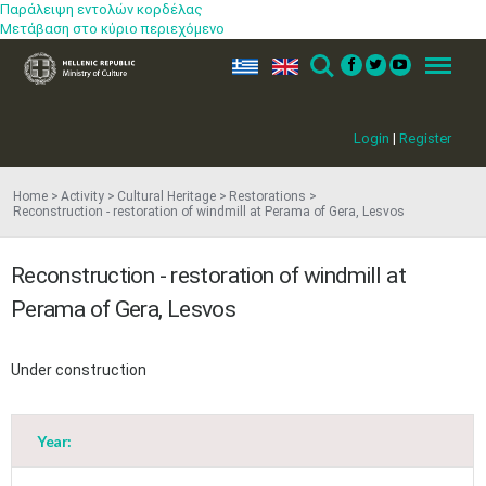
Παράλειψη εντολών κορδέλας
Μετάβαση στο κύριο περιεχόμενο
ελ
en
Search
Menu
Login
|
Register
Home
Activity
Cultural Heritage
Restorations
Reconstruction - restoration of windmill at Perama of Gera, Lesvos
Reconstruction - restoration of windmill at
Perama of Gera, Lesvos
Under construction
Year: