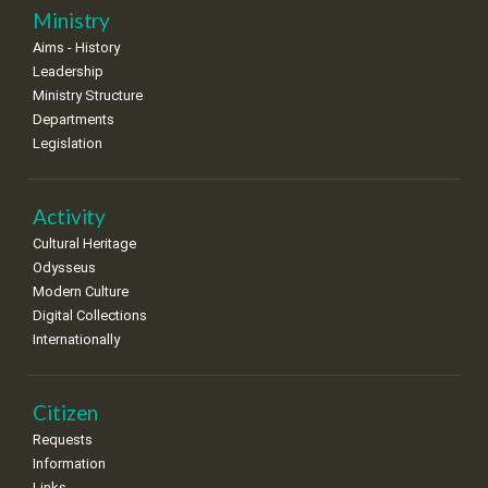
25
26
27
28
29
30
31
Ministry
•
•
•
•
•
•
•
Aims - History
Leadership
Ministry Structure
Departments
Legislation
Activity
Cultural Heritage
Odysseus
Modern Culture
Digital Collections
Internationally
Citizen
Requests
Information
Links