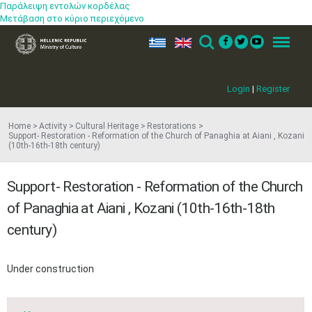
Παράλειψη εντολών κορδέλας
Μετάβαση στο κύριο περιεχόμενο
ελ
en
Search
Menu
Login
|
Register
Home
Activity
Cultural Heritage
Restorations
Support- Restoration - Reformation of the Church of Panaghia at Aiani , Kozani
(10th-16th-18th century)
Support- Restoration - Reformation of the Church
of Panaghia at Aiani , Kozani (10th-16th-18th
century)
May
1
2
•
•
Under construction
3
4
5
6
7
8
9
•
•
•
•
•
•
•