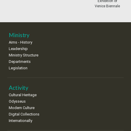
Exhibition of
•
•
•
•
•
•
•
Venice Biennale
18
19
20
21
22
23
24
•
•
•
•
•
•
•
25
26
27
28
29
30
31
Ministry
•
•
•
•
•
•
•
Aims - History
Leadership
Ministry Structure
Departments
Legislation
Activity
Cultural Heritage
Odysseus
Modern Culture
Digital Collections
Internationally