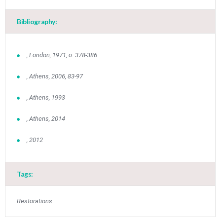
•
•
Bibliography:
3
4
5
6
7
8
9
•
•
•
•
•
•
•
10
11
12
13
14
15
16
, London, 1971, σ. 378-386
•
•
•
•
•
•
•
, Athens, 2006, 83-97
17
18
19
20
21
22
23
•
•
•
•
•
•
•
•
•
•
, Athens, 1993
24
25
26
27
28
29
30
•
•
•
•
•
•
•
, Athens, 2014
31
Jun
1
2
3
4
5
6
, 2012
•
•
•
•
•
•
•
7
8
9
10
11
12
13
•
•
•
•
•
•
•
Tags:
14
15
16
17
18
19
20
•
•
•
•
•
•
•
Restorations
21
22
23
24
25
26
27