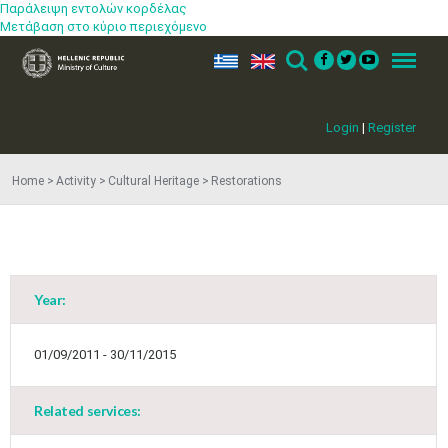
Παράλειψη εντολών κορδέλας
Μετάβαση στο κύριο περιεχόμενο
ελ
en
Search
Menu
Login
|
Register
Home
Activity
Cultural Heritage
Restorations
Year:
01/09/2011 - 30/11/2015
Related services:
May
1
2