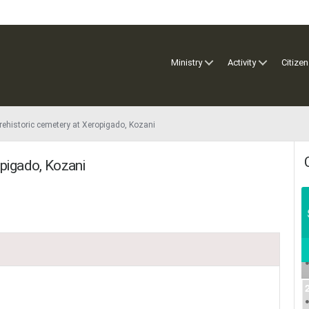
Ministry
Activity
Citizen
rehistoric cemetery at Xeropigado, Kozani
opigado, Kozani