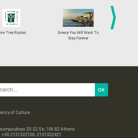
27
28
29
30
Oct
1
2
3
•
•
•
•
•
•
•
4
5
6
7
8
9
10
•
•
•
•
•
•
•
next
ive Tree Routes
Greece You Will Want To
Greekend
Stay Forever
11
12
13
14
15
16
17
•
•
•
•
•
•
•
18
19
20
21
22
23
24
•
•
•
•
•
•
•
25
26
27
28
29
30
31
•
•
•
•
•
•
•
istry of Culture
oumpoulinas 20-22 Str, 106 82 Athens
l: +30 2131322100, 2131322421