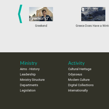
prev
Greekend
Greece Does Have a Wint
Ministry
Activity
Aims - History
Cultural Heritage
Leadership
Odysseus
Ministry Structure
Modern Culture
Departments
Digital Collections
Legislation
Internationally