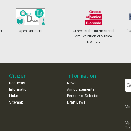
er
Open Datasets
Greece at the International
"
Art Exhibition of Venice
Biennale
Citizen
Information
Requests
News
Information
Announcements
Links
Personnel Selection
Sitemap
Draft Laws
Min
Mp
Te