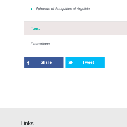
Ephorate of Antiquities of Argolida
Tags:
Excavations
Share
Tweet
Links