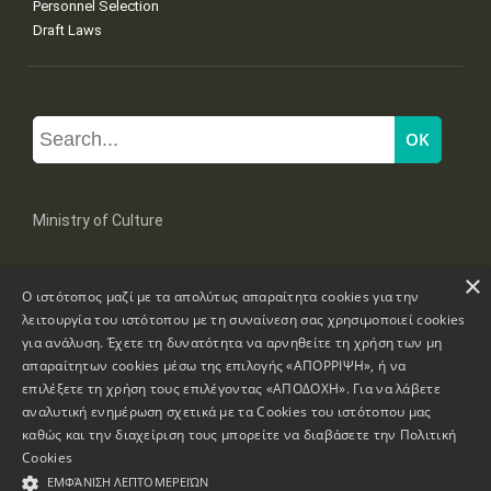
Personnel Selection
Draft Laws
Ministry of Culture
×
Mpoumpoulinas 20-22 Str, 106 82 Athens
Ο ιστότοπος μαζί με τα απολύτως απαραίτητα cookies για την
Tel: +30 2131322100, 2131322421
mail: grplk@culture.gr
λειτουργία του ιστότοπου με τη συναίνεση σας χρησιμοποιεί cookies
για ανάλυση. Έχετε τη δυνατότητα να αρνηθείτε τη χρήση των μη
απαραίτητων cookies μέσω της επιλογής «ΑΠΟΡΡΙΨΗ», ή να
επιλέξετε τη χρήση τους επιλέγοντας «ΑΠΟΔΟΧΗ». Για να λάβετε
αναλυτική ενημέρωση σχετικά με τα Cookies του ιστότοπου μας
καθώς και την διαχείριση τους μπορείτε να διαβάσετε την
Πολιτική
Copyrights © 1995-2026 Ministry of Culture
Website Information
Cookies
ΕΜΦΆΝΙΣΗ ΛΕΠΤΟΜΕΡΕΙΏΝ