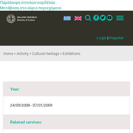
Παράλειψη εντολών κορδέλας
Μετάβαση στο κύριο περιεχόμενο
ελ
en
Search
Menu
Login
|
Register
Home
Activity
Cultural Heritage
Exhibitions
May
1
2
•
•
3
4
5
6
7
8
9
•
•
•
•
•
•
•
Year:
10
11
12
13
14
15
16
•
•
•
•
•
•
•
24/09/2008 - 07/01/2009
17
18
19
20
21
22
23
•
•
•
•
•
•
•
•
•
•
Related services:
24
25
26
27
28
29
30
•
•
•
•
•
•
•