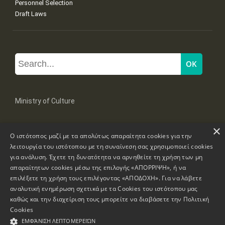
Personnel Selection
Draft Laws
Ministry of Culture
×
Mpoumpoulinas 20-22 Str, 106 82 Athens
Ο ιστότοπος μαζί με τα απολύτως απαραίτητα cookies για την
Tel: +30 2131322100, 2131322421
mail: grplk@culture.gr
λειτουργία του ιστότοπου με τη συναίνεση σας χρησιμοποιεί cookies
για ανάλυση. Έχετε τη δυνατότητα να αρνηθείτε τη χρήση των μη
απαραίτητων cookies μέσω της επιλογής «ΑΠΟΡΡΙΨΗ», ή να
επιλέξετε τη χρήση τους επιλέγοντας «ΑΠΟΔΟΧΗ». Για να λάβετε
αναλυτική ενημέρωση σχετικά με τα Cookies του ιστότοπου μας
καθώς και την διαχείριση τους μπορείτε να διαβάσετε την
Πολιτική
Copyrights © 1995-2026 Ministry of Culture
Website Information
Cookies
ΕΜΦΆΝΙΣΗ ΛΕΠΤΟΜΕΡΕΙΏΝ