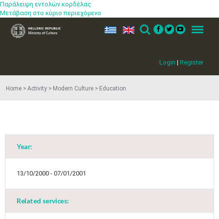
Παράλειψη εντολών κορδέλας
Μετάβαση στο κύριο περιεχόμενο
ελ
en
Search
Menu
Login
|
Register
Home
Activity
Modern Culture
Education
Year:
13/10/2000 - 07/01/2001
Related services:
Jun
1
2
3
4
5
6
•
•
•
•
•
•