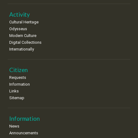
22
23
24
25
26
27
28
•
•
•
•
•
•
•
Activity
Cultural Heritage
29
30
Odysseus
•
•
Modern Culture
Digital Collections
Internationally
Citizen
Requests
Information
Links
Sitemap
Information
News
Announcements