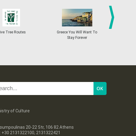
4
5
6
7
8
9
10
•
•
•
•
•
•
•
11
12
13
14
15
16
17
•
•
•
•
•
•
•
next
ive Tree Routes
Greece You Will Want To
Greekend
Stay Forever
18
19
20
21
22
23
24
•
•
•
•
•
•
•
25
26
27
28
29
30
31
•
•
•
•
•
•
•
Nov
1
2
3
4
5
6
7
•
•
•
•
•
•
•
8
9
10
11
12
13
14
•
•
•
•
•
•
•
15
16
17
18
19
20
21
istry of Culture
•
•
•
•
•
•
•
22
23
24
25
26
27
28
oumpoulinas 20-22 Str, 106 82 Athens
•
•
•
•
•
•
•
l: +30 2131322100, 2131322421