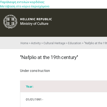
Παράλειψη εντολών κορδέλας
Μετάβαση στο κύριο περιεχόμενο
Home
Activity
Cultural Heritage
Education
"Nafplio at the 19
"Nafplio at the 19th century"
Under construction
Year:
01/01/1991 -