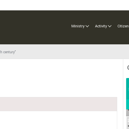
Ministry
Activity
Citizen
th century"