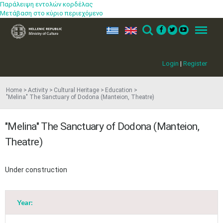
Παράλειψη εντολών κορδέλας
Μετάβαση στο κύριο περιεχόμενο
ελ
en
Search
Menu
Login
|
Register
Home
Activity
Cultural Heritage
Education
"Μelina" The Sanctuary of Dodona (Manteion, Theatre)
"Μelina" The Sanctuary of Dodona (Manteion,
Theatre)
Under construction
Year: