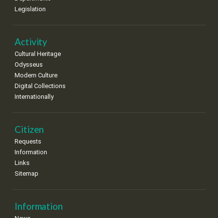
15
16
17
18
19
20
21
Legislation
•
•
•
•
•
•
•
22
23
24
25
26
27
28
•
•
•
•
•
•
•
Activity
Cultural Heritage
29
30
Odysseus
•
•
Modern Culture
Digital Collections
Internationally
Citizen
Requests
Information
Links
Sitemap
Information