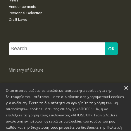
News
Announcements
Personnel Selection
Draft Laws
Ministry of Culture
×
Mpoumpoulinas 20-22 Str, 106 82 Athens
Ο ιστότοπος μαζί με τα απολύτως απαραίτητα cookies για την
Tel: +30 2131322100, 2131322421
mail: grplk@culture.gr
λειτουργία του ιστότοπου με τη συναίνεση σας χρησιμοποιεί cookies
για ανάλυση. Έχετε τη δυνατότητα να αρνηθείτε τη χρήση των μη
απαραίτητων cookies μέσω της επιλογής «ΑΠΟΡΡΙΨΗ», ή να
επιλέξετε τη χρήση τους επιλέγοντας «ΑΠΟΔΟΧΗ». Για να λάβετε
αναλυτική ενημέρωση σχετικά με τα Cookies του ιστότοπου μας
καθώς και την διαχείριση τους μπορείτε να διαβάσετε την
Πολιτική