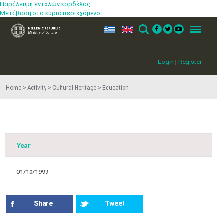
Παράλειψη εντολών κορδέλας
Μετάβαση στο κύριο περιεχόμενο
ελ
en
Search
Menu
Login
|
Register
Jun
1
2
3
4
5
6
Home
Activity
Cultural Heritage
Education
•
•
•
•
•
•
7
8
9
10
11
12
13
•
•
•
•
•
•
•
14
15
16
17
18
19
20
•
•
•
•
•
•
•
Year:
21
22
23
24
25
26
27
•
•
•
•
•
•
•
01/10/1999 -
28
29
30
Jul
1
2
3
4
•
•
•
•
•
•
•
Share
Tweet