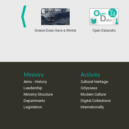
prev
Greece Does Have a Winter
Open Datasets
Ministry
Activity
Aims - History
Cultural Heritage
Leadership
Odysseus
Ministry Structure
Modern Culture
Departments
Digital Collections
Legislation
Internationally