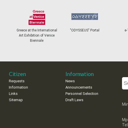
Greece at the International
"ODYSSEUS" Portal
e-
Art Exhibition of Venice
Biennale
Citizen
Information
Requests
News
Information
Announcements
Links
Personnel Selection
Sitemap
Draft Laws
Min
Mp
Te