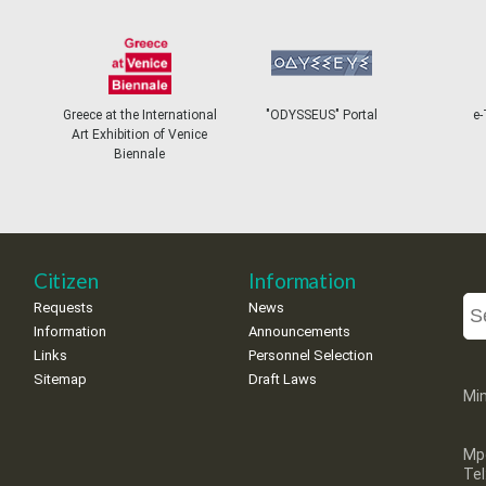
Greece at the International
"ODYSSEUS" Portal
e-
Art Exhibition of Venice
Biennale
Citizen
Information
Requests
News
Information
Announcements
Links
Personnel Selection
Sitemap
Draft Laws
Min
Mp
Te