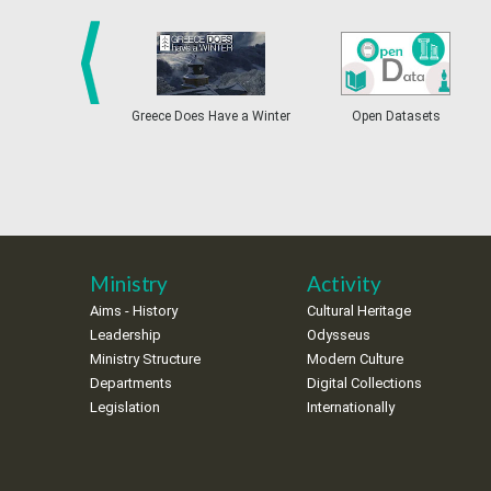
prev
Greece Does Have a Winter
Open Datasets
Ministry
Activity
Aims - History
Cultural Heritage
Leadership
Odysseus
Ministry Structure
Modern Culture
Departments
Digital Collections
Legislation
Internationally